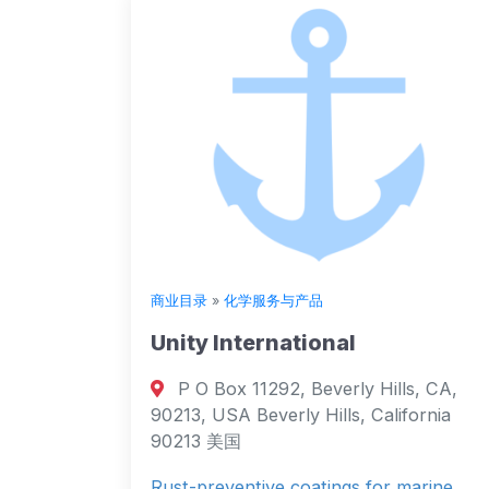
商业目录
»
化学服务与产品
Unity International
P O Box 11292, Beverly Hills, CA,
90213, USA Beverly Hills, California
90213 美国
Rust-preventive coatings for marine,