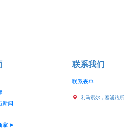
面
联系我们
联系表单
库
利马索尔，塞浦路斯
与新闻
家 ➤