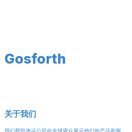
Gosforth
关于我们
我们帮助海运公司向全球观众展示他们的产品和服