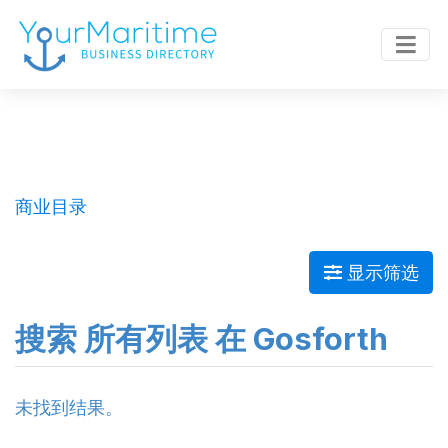
商业目录
显示筛选
搜索 所有列表 在 Gosforth
未找到结果。