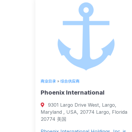
商业目录
»
综合供应商
Phoenix International
9301 Largo Drive West, Largo,
Maryland , USA, 20774 Largo, Florida
20774 美国
Phoenix International Holdings, Inc. is