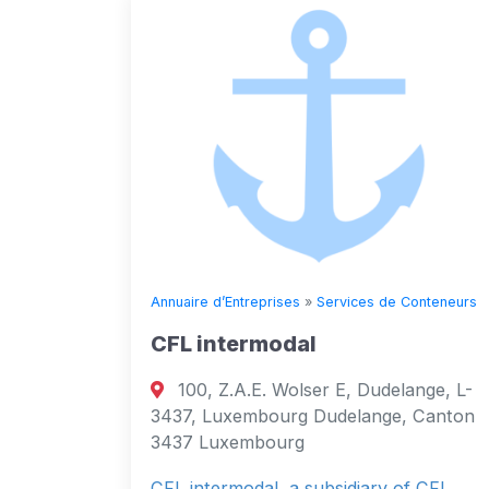
Annuaire d’Entreprises
»
Services de Conteneurs
CFL intermodal
100, Z.A.E. Wolser E, Dudelange, L-
3437, Luxembourg Dudelange, Canton
3437 Luxembourg
CFL intermodal, a subsidiary of CFL