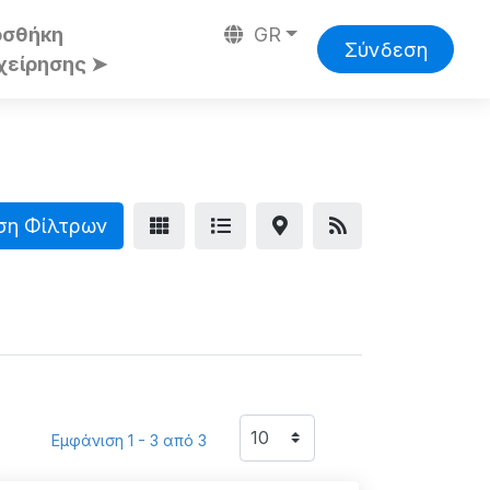
οσθήκη
GR
Σύνδεση
χείρησης ➤
ση Φίλτρων
Εμφάνιση 1 - 3 από 3