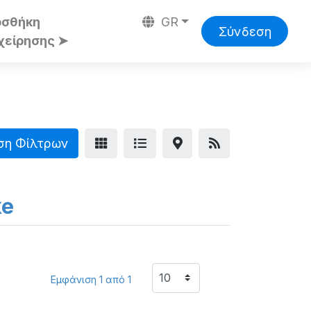
οσθήκη
GR
Σύνδεση
χείρησης ➤
ση Φίλτρων
ke
Εμφάνιση 1 από 1