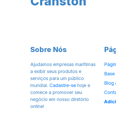
Cranston
Sobre Nós
Pá
Ajudamos empresas marítimas
Págin
a exibir seus produtos e
Base
serviços para um público
Blog 
mundial.
Cadastre-se
hoje e
comece a promover seu
Cont
negócio em nosso diretório
Adic
online!