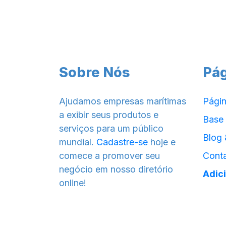
Sobre Nós
Pá
Ajudamos empresas marítimas
Págin
a exibir seus produtos e
Base
serviços para um público
Blog 
mundial.
Cadastre-se
hoje e
comece a promover seu
Cont
negócio em nosso diretório
Adic
online!