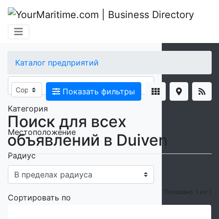
×
Каталог предприятий
Ключевые слова
Показать фильтры
Категория
Поиск для всех
Местоположение
объявлений в Duiven
Радиус
Показано 1 из 1
Сортировать по