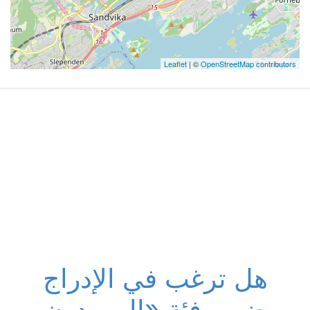
Leaflet
| ©
OpenStreetMap contributors
هل ترغب في الإدراج
ضمن فئة «الموردون