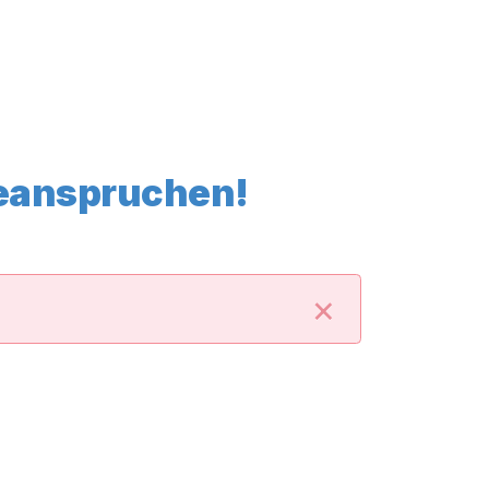
beanspruchen!
×