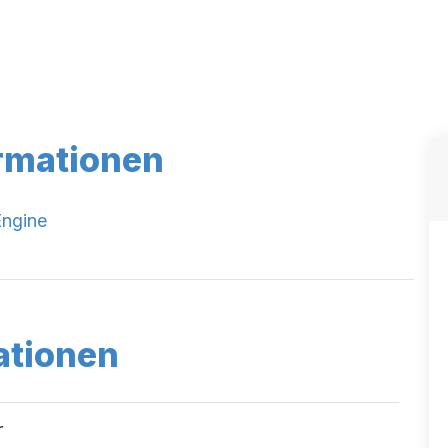
rmationen
Engine
ationen
r