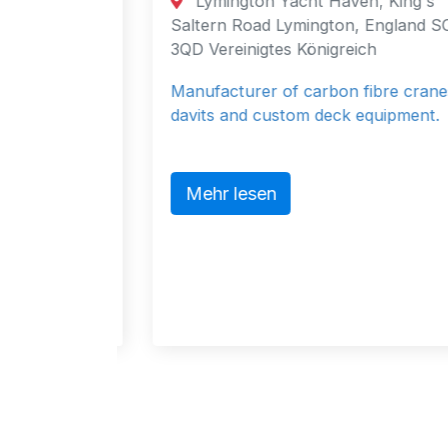
Lymington Yacht Haven, King's
d.
Saltern Road Lymington, England SO41
3QD Vereinigtes Königreich
1
g,
Manufacturer of carbon fibre cranes,
hai
davits and custom deck equipment.
ent
Mehr lesen
arious