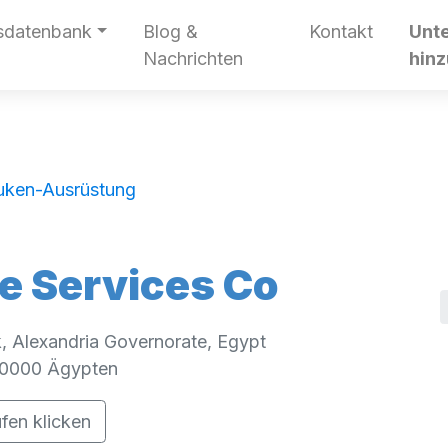
sdatenbank
Blog &
Kontakt
Unt
Nachrichten
hin
uken-Ausrüstung
ne Services Co
, Alexandria Governorate, Egypt
0000
Ägypten
fen klicken