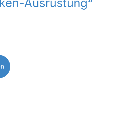
uken-Ausrüstung“
en