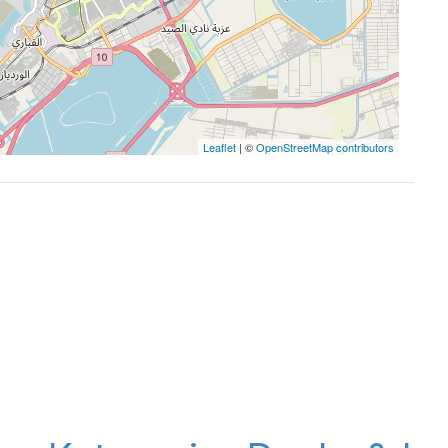
Leaflet
| ©
OpenStreetMap contributors