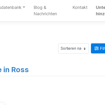
sdatenbank
Blog &
Kontakt
Unt
Nachrichten
hin
Fil
e in Ross