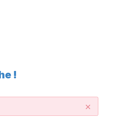
he !
×