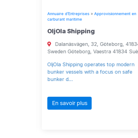
ment en
Annuaire d’Entreprises
»
Approvisionnement en
carburant maritime
OljOla Shipping
Dalanäsvägen, 32, Göteborg, 41834,
treet,
Sweden Göteborg, Vaestra 41834 Suède
se-V,
OljOla Shipping operates top modern
hi, Sindh
bunker vessels with a focus on safe
bunker d…
g
En savoir plus