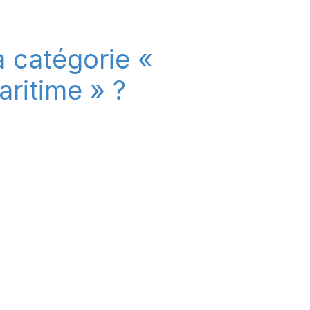
a catégorie «
ritime » ?