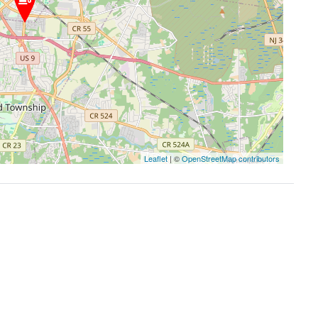
Leaflet
| ©
OpenStreetMap contributors