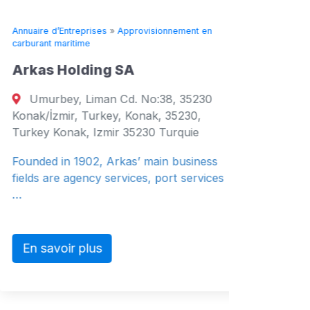
Annuaire d’Entreprises
»
Approvisionnement en
Annuaire d’
carburant maritime
carburant 
Arkas Holding SA
YEVRA
COMP
Umurbey, Liman Cd. No:38, 35230
Evrasi
Konak/İzmir, Turkey, Konak, 35230,
Street, S
Turkey Konak, Izmir 35230 Turquie
3106, Cyp
Founded in 1902, Arkas’ main business
3106 Ch
fields are agency services, port services
Bunkeri
…
En sav
En savoir plus