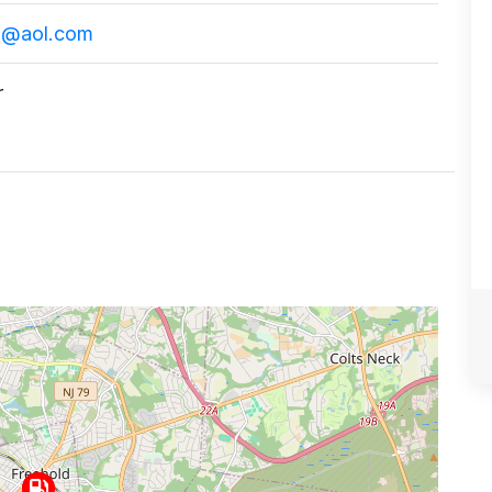
@aol.com
r