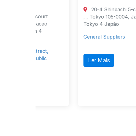
20-4 Shinbashi 5-chome, Minato-ku
ourt
, , Tokyo 105-0004, Japan Tokyo,
acao
Tokyo 4 Japão
 4
General Suppliers
ract,
lic
Ler Mais