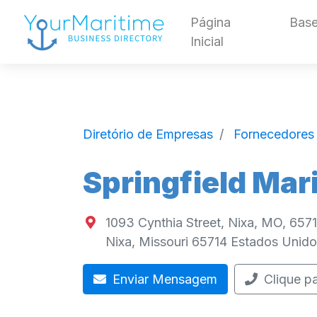
Página
Base
Inicial
Diretório de Empresas
Fornecedores 
Springfield Ma
1093 Cynthia Street, Nixa, MO, 657
Nixa
,
Missouri
65714
Estados Unido
Enviar Mensagem
Clique pa