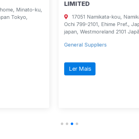
LIMITED
,
17051 Namikata-kou, Namikata-cho,
Ochi 799-2101, Ehime Pref., Japan
japan, Westmoreland 2101 Japão
General Suppliers
Ler Mais