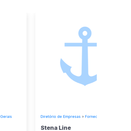
Diretório de Empresas
»
Fornecedores Gerais
Diretório
Stena Line
Seven