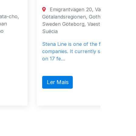
Emigrantvägen 20, Västra
Fuja
Götalandsregionen, Gothenburg, 40519,
Fujaira
Sweden Göteborg, Vaestra 40519
Unidos
Suécia
General
Stena Line is one of the ferry
companies. It currently sails 37 vessels
on 17 fe…
Ler 
Ler Mais