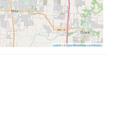
Leaflet
| ©
OpenStreetMap contributors