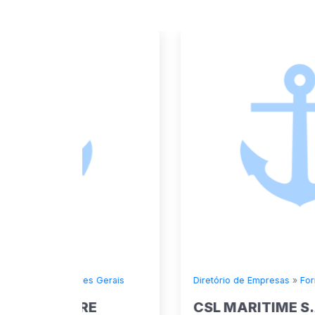
 Gerais
Diretório de Empresas
»
Fornecedores Gerais
E
CSL MARITIME S.A.