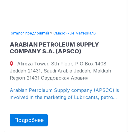
редприятий
»
Смазочные материалы
Каталог пред
AN PETROLEUM SUPPLY
INDIANO
NY S.A. (APSCO)
Mer Roug
a Tower, 8th Floor, P O Box 1408,
Port Louis
1431, Saudi Arabia Jeddah, Makkah
IndianOil (M
21431 Саудовская Аравия
subsidiary o
Petroleum Supply company (APSCO) is
in the marketing of Lubricants, petro...
Подроб
обнее