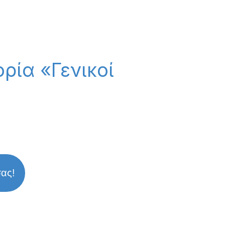
ρία «Γενικοί
σας!