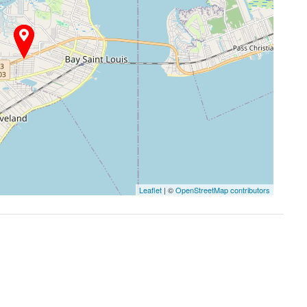
Leaflet
| ©
OpenStreetMap contributors