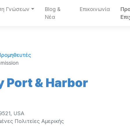
ση Γνώσεων
Blog &
Επικοινωνία
Πρ
Νέα
Επι
 Προμηθευτές
mission
 Port & Harbor
39521, USA
ένες Πολιτείες Αμερικής