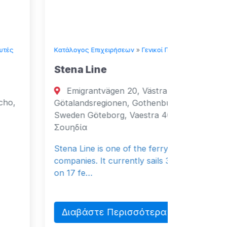
Κατάλογος Επιχειρήσεων
»
Γενικοί Προμηθευτές
Κατάλογος
Stena Line
Seven
Emigrantvägen 20, Västra
Fujai
Götalandsregionen, Gothenburg, 40519,
Fujaira
Sweden Göteborg, Vaestra 40519
Αραβικά
Σουηδία
General 
Stena Line is one of the ferry
companies. It currently sails 37 vessels
on 17 fe…
Διαβ
Διαβάστε Περισσότερα