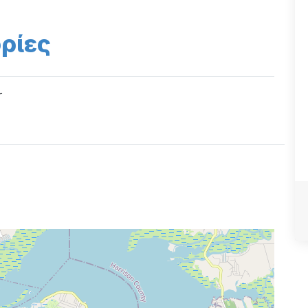
ρίες
r