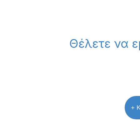
Θέλετε να ε
+ Κ