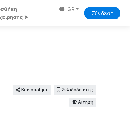
οσθήκη
GR
Σύνδεση
χείρησης ➤
Κοινοποίηση
Σελιδοδείκτης
Αίτηση