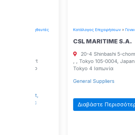
ομηθευτές
Κατάλογος Επιχειρήσεων
»
Γενικοί Προμηθευτές
E
CSL MARITIME S.A.
20-4 Shinbashi 5-chome, Minato-ku
urt
, , Tokyo 105-0004, Japan Tokyo,
cao
Tokyo 4 Ιαπωνία
4
General Suppliers
act,
lic
Διαβάστε Περισσότερα