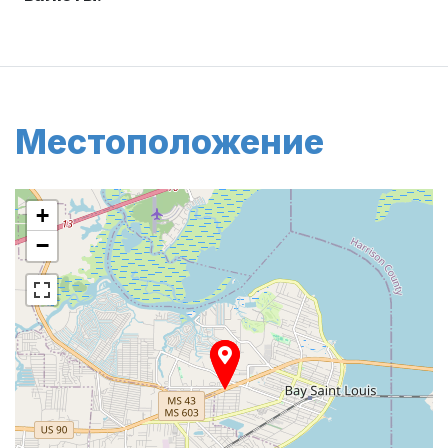
Местоположение
+
−