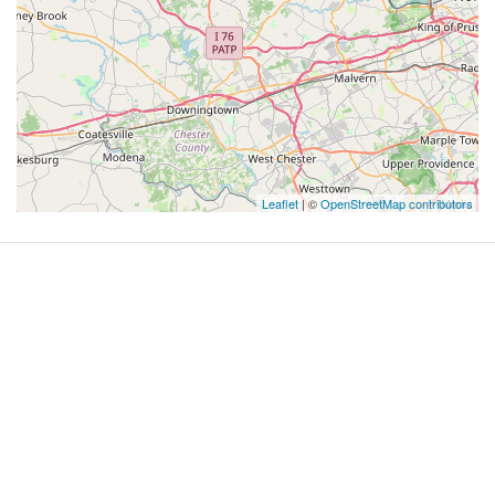
Leaflet
| ©
OpenStreetMap contributors