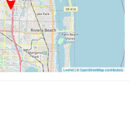
Leaflet
| ©
OpenStreetMap contributors