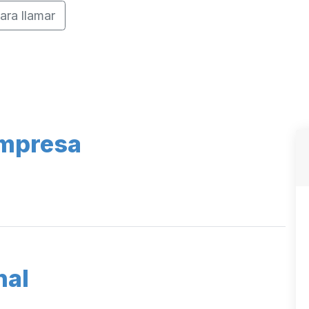
ara llamar
Empresa
nal