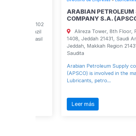
ARABIAN PETROLEUM SUPPLY
COMPANY S.A. (APSCO)
 apt 102
Alireza Tower, 8th Floor, P O Box
 Brazil
1408, Jeddah 21431, Saudi Arabia
0 Brasil
Jeddah, Makkah Region 21431 Arabia
Saudita
Arabian Petroleum Supply company
(APSCO) is involved in the marketing of
Lubricants, petro...
Leer más