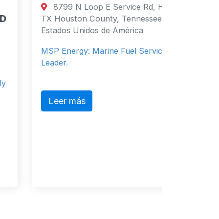
8799 N Loop E Service Rd, Houston,
Supply
TX Houston County, Tennessee 77029
Estados Unidos de América
Salce
Philippi
MSP Energy: Marine Fuel Services
Filipinas
Leader.
Service 
Leer más
Leer 