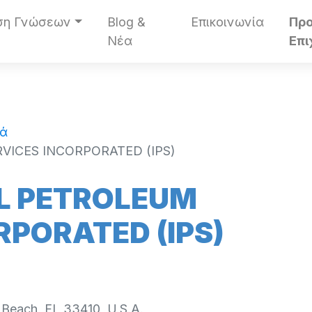
ση Γνώσεων
Blog &
Επικοινωνία
Πρ
Νέα
Επι
κά
VICES INCORPORATED (IPS)
L PETROLEUM
RPORATED (IPS)
Beach, FL 33410, U.S.A.