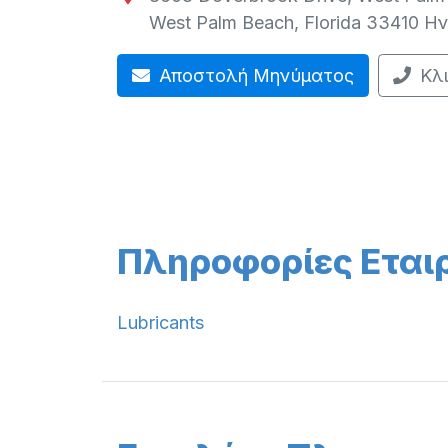
West Palm Beach
,
Florida
33410
Ην
Αποστολή Μηνύματος
Κλ
Πληροφορίες Εται
Lubricants