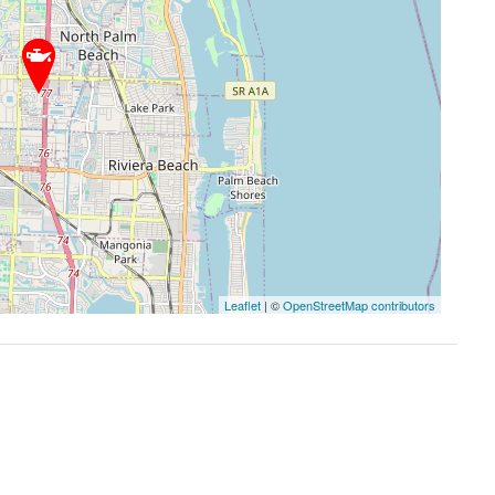
Leaflet
| ©
OpenStreetMap contributors