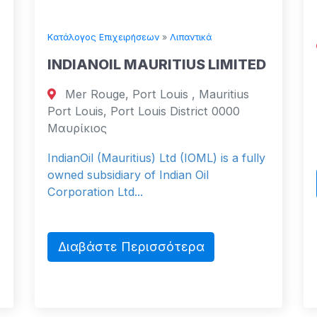
Man
Κατάλογος Επιχειρήσεων
»
Λιπαντικά
87
INDIANOIL MAURITIUS LIMITED
TX H
Ηνωμ
Mer Rouge, Port Louis , Mauritius
Port Louis, Port Louis District 0000
MSP E
Μαυρίκιος
Leade
IndianOil (Mauritius) Ltd (IOML) is a fully
owned subsidiary of Indian Oil
Δι
Corporation Ltd...
Διαβάστε Περισσότερα