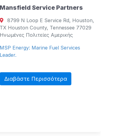
sfield Service Partners
Κατάλογος Επιχε
99 N Loop E Service Rd, Houston,
Supply Oilf
ouston County, Tennessee 77029
ένες Πολιτείες Αμερικής
Salcedo, M
Philippines M
nergy: Marine Fuel Services
Φιλιππίνες
r.
Service Contr
αβάστε Περισσότερα
Διαβάστε 