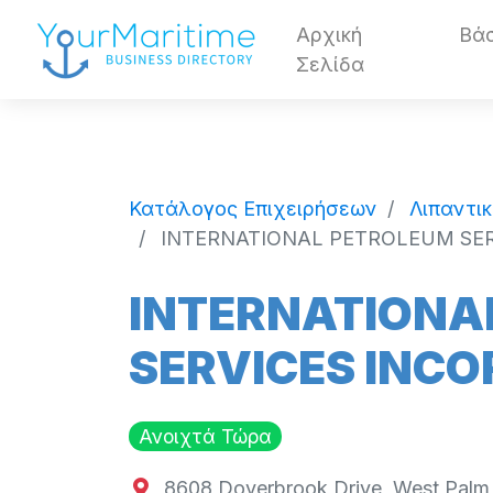
Αρχική
Βά
Σελίδα
Κατάλογος Επιχειρήσεων
Λιπαντι
INTERNATIONAL PETROLEUM SER
INTERNATIONA
SERVICES INCO
Ανοιχτά Τώρα
8608 Doverbrook Drive, West Palm 