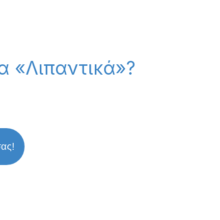
α «Λιπαντικά»?
σας!