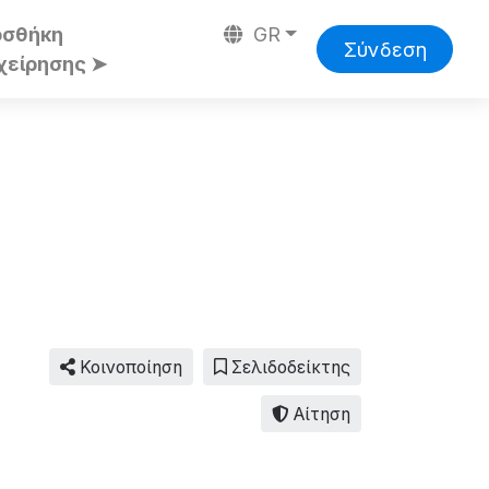
οσθήκη
GR
Σύνδεση
χείρησης ➤
Κοινοποίηση
Σελιδοδείκτης
Αίτηση