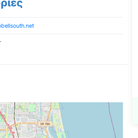
ρίες
bellsouth.net
r